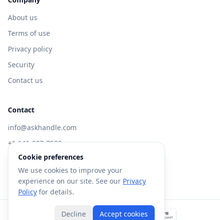
About us
Terms of use
Privacy policy
Security
Contact us
Contact
info@askhandle.com
+1 646-397-7588
Cookie preferences
433 Broadway, New York, NY 10013
We use cookies to improve your
Visit AskHandle Classic →
experience on our site. See our
Privacy
Policy
for details.
Decline
Accept cookies
©
2026
Forte AI, Inc. All rights reserved.